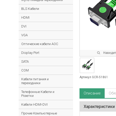
BLS Кабели
HDMI
DVI
VGA
Оптические кабели AOC
Display Port
Наведите
SATA
COM
Артикул GCR-51861
Кабели питания и
переходники
Телефонные Кабели и
Описание
Обя
Розетки
Кабели HDMI-DVI
Характеристики
Прочие Компьютерные