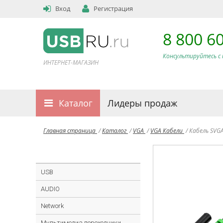
Вход
Регистрация
8 800 6
Консультируйтесь с 
ИНТЕРНЕТ-МАГАЗИН
Каталог
Лидеры продаж
Главная страница
/
Каталог
/
VGA
/
VGA Кабели
/
Кабель SVG
USB
AUDIO
Network
Мультимедиа переходники