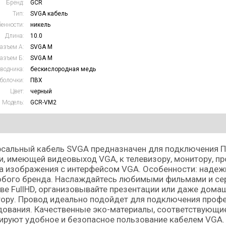
Бренд:
GCR
Тип:
SVGA кабель
енности:
никель
Длина:
10.0
азъем А:
SVGA M
азъем Б:
SVGA M
водника:
бескислородная медь
болочки:
ПВХ
Цвет:
черный
Модель:
GCR-VM2
сальный кабель SVGA предназначен для подключения ПК
и, имеющей видеовыход VGA, к телевизору, монитору, пр
 изображения с интерфейсом VGA. Особенности: надежн
юбого бренда. Наслаждайтесь любимыми фильмами и сер
ве FullHD, организовывайте презентации или даже домаш
тору. Провод идеально подойдет для подключения проф
ования. Качественные эко-материалы, соответствующи
ируют удобное и безопасное пользование кабелем VGA.