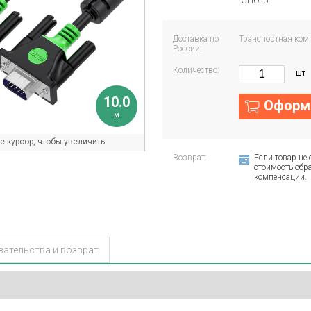
СПб: 5
Доставка по
Транспортная ком
России:
Количество:
шт
10.0
Оформи
м
 курсор, чтобы увеличить
Возврат:
Если товар не 
стоимость обра
компенсации.
зательства и возврат