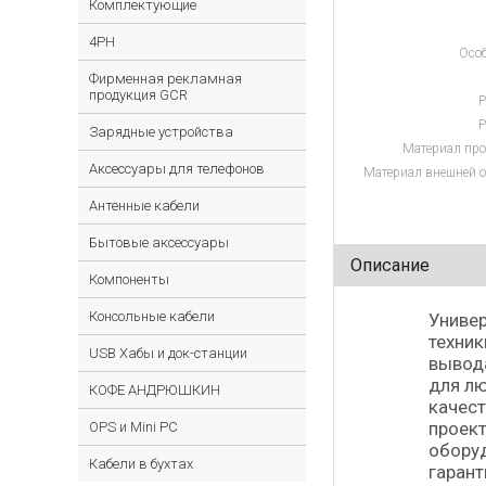
Комплектующие
4PH
Особ
Фирменная рекламная
продукция GCR
Р
Р
Зарядные устройства
Материал про
Аксессуары для телефонов
Материал внешней о
Антенные кабели
Бытовые аксессуары
Описание
Компоненты
Консольные кабели
Универ
техник
USB Хабы и док-станции
вывода
для л
КОФЕ АНДРЮШКИН
качест
проек
OPS и Mini PC
оборуд
Кабели в бухтах
гарант