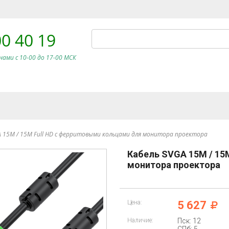
00 40 19
нами c 10-00 до 17-00 МСК
A 15M / 15M Full HD с ферритовыми кольцами для монитора проектора
Кабель SVGA 15M / 15
монитора проектора
Цена:
5 627
Наличие:
Пск: 12