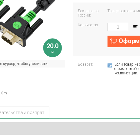
Доставка по
Транспортная ком
России:
Количество:
шт
Оформи
20.0
м
 курсор, чтобы увеличить
Возврат:
Если товар не 
стоимость обра
компенсации.
0.0m
зательства и возврат