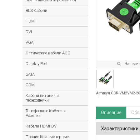
BLS Кабели
HDMI
DVI
VGA
Оптические кабели AOC
Display Port
Наведите
SATA
COM
Артикул GCR-VM2VM2-2
Кабели питания и
переходники
Телефонные Кабели и
Описание
Обя
Розетки
Кабели HDMI-DVI
Характеристики
Прочие Компьютерные