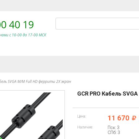
00 40 19
нами c 10-00 до 17-00 МСК
бель SVGA M/M Full HD ферриты 2Х экран
GCR PRO Кабель SVGA 
Цена:
11 670
Наличие:
Пск: 3
СПб: 3