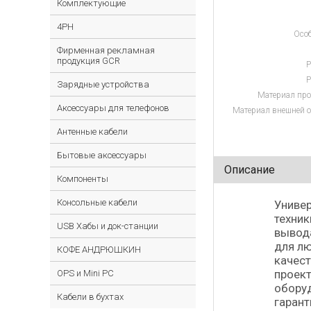
Комплектующие
4PH
Особ
Фирменная рекламная
продукция GCR
Р
Р
Зарядные устройства
Материал про
Аксессуары для телефонов
Материал внешней о
Антенные кабели
Бытовые аксессуары
Описание
Компоненты
Консольные кабели
Универ
техник
USB Хабы и док-станции
вывода
для л
КОФЕ АНДРЮШКИН
качест
проек
OPS и Mini PC
оборуд
Кабели в бухтах
гарант