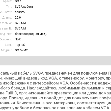
Бренд:
GCR
Тип:
SVGA кабель
енности:
золото
Длина:
20.0
азъем А:
SVGA M
азъем Б:
SVGA M
водника:
бескислородная медь
болочки:
ПВХ
Цвет:
черный
Модель:
GCR-VM2
сальный кабель SVGA предназначен для подключения ПК
и, имеющей видеовыход VGA, к телевизору, монитору, пр
 изображения с интерфейсом VGA. Особенности: надежн
юбого бренда. Наслаждайтесь любимыми фильмами и сер
ве FullHD, организовывайте презентации или даже домаш
тору. Провод идеально подойдет для подключения проф
ования. Качественные эко-материалы, соответствующи
ируют удобное и безопасное пользование кабелем VGA.