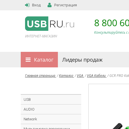
Вход
Регистрация
8 800 6
Консультируйтесь с 
ИНТЕРНЕТ-МАГАЗИН
Каталог
Лидеры продаж
Главная страница
/
Каталог
/
VGA
/
VGA Кабели
/
GCR PRO Ка
USB
AUDIO
Network
Мультимедиа переходники