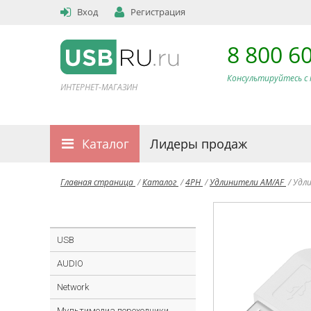
Вход
Регистрация
8 800 6
Консультируйтесь с 
ИНТЕРНЕТ-МАГАЗИН
Каталог
Лидеры продаж
Главная страница
/
Каталог
/
4PH
/
Удлинители AM/AF
/
Удли
USB
AUDIO
Network
Мультимедиа переходники