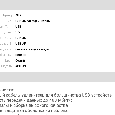
Бренд:
4ПХ
Тип:
USB AM/AF удлинитель
ля (Тип):
USB
Длина:
1.5
азъем А:
USB AM
азъем Б:
USB AF
водника:
бескислородная медь
болочки:
нейлон
Цвет:
белый
Модель:
4PH-UN3
нности:
й кабель-удлинитель для большинства USB-устройств
ть передачи данных до 480 Мбит/с
алы и сборка высокого качества
я защитная оболочка из нейлона