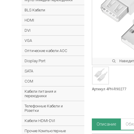
BLS Кабели
HDMI
DVI
VGA
Оптические кабели AOC
Display Port
Наведите
SATA
COM
Артикул 4PH-R90277
Кабели питания и
переходники
Телефонные Кабели и
Розетки
Кабели HDMI-DVI
Описание
Обя
Прочие Компьютерные