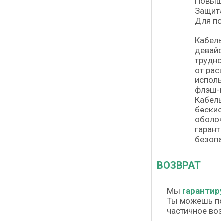
Повыше
Защита
Для по
Кабель
девайс
трудно
от рас
исполь
флэш-н
Кабель
бескис
оболоч
гарант
безопа
ВОЗВРАТ
Мы
гарантир
Ты можешь п
частичное во