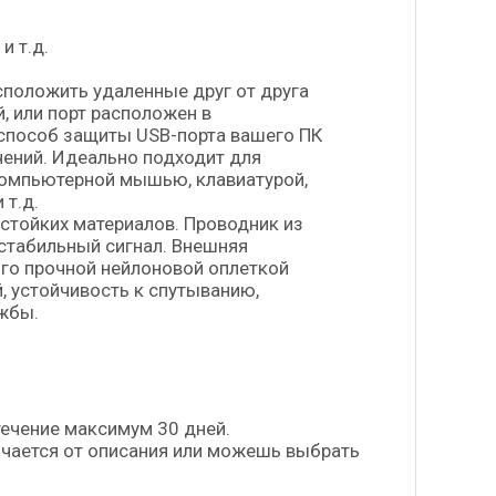
и т.д.
сположить удаленные друг от друга
, или порт расположен в
 способ защиты USB-порта вашего ПК
ений. Идеально подходит для
компьютерной мышью, клавиатурой,
 т.д.
стойких материалов. Проводник из
стабильный сигнал. Внешняя
ого прочной нейлоновой оплеткой
, устойчивость к спутыванию,
жбы.
течение максимум 30 дней.
личается от описания или можешь выбрать