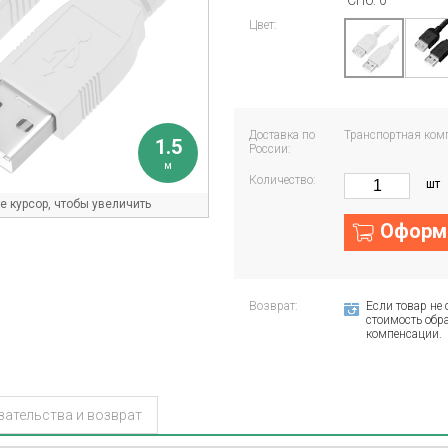
СПб: 0
Цвет:
Доставка по
Транспортная ком
1.5
России:
м
Количество:
шт
 курсор, чтобы увеличить
Оформи
Возврат:
Если товар не 
стоимость обра
компенсации.
зательства и возврат