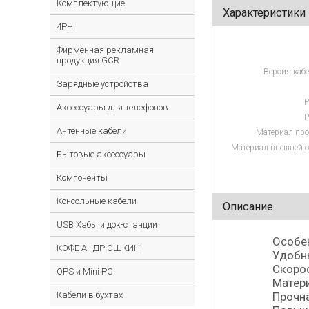
Комплектующие
Характеристики
4PH
Фирменная рекламная
продукция GCR
Версия кабе
Зарядные устройства
Р
Аксессуары для телефонов
Р
Антенные кабели
Материал про
Материал внешней о
Бытовые аксессуары
Компоненты
Консольные кабели
Описание
USB Хабы и док-станции
Особе
КОФЕ АНДРЮШКИН
Удобны
Cкорос
OPS и Mini PC
Матери
Кабели в бухтах
Прочна