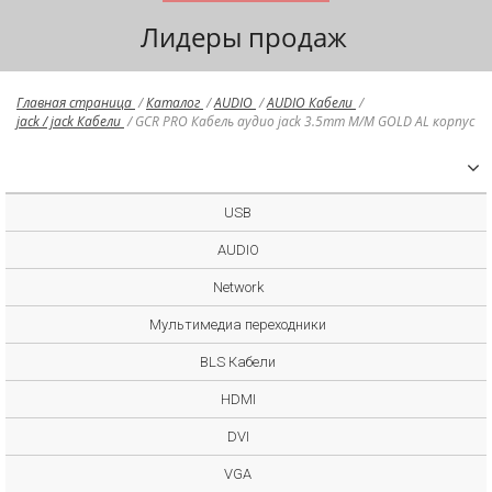
Лидеры продаж
Главная страница
/
Каталог
/
AUDIO
/
AUDIO Кабели
/
jack / jack Кабели
/
GCR PRO Кабель аудио jack 3.5mm M/M GOLD AL корпус
USB
AUDIO
Network
Мультимедиа переходники
BLS Кабели
HDMI
DVI
VGA