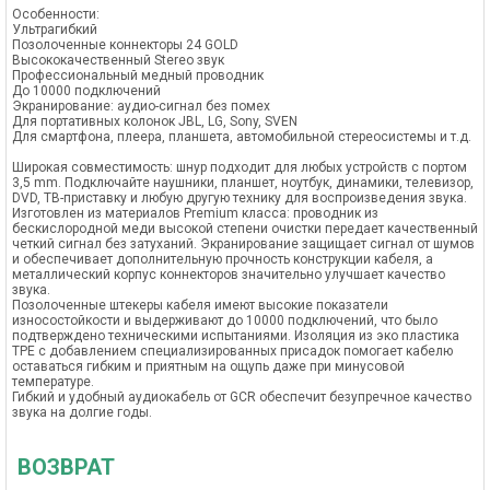
Особенности:
Ультрагибкий
Позолоченные коннекторы 24 GOLD
Высококачественный Stereo звук
Профессиональный медный проводник
До 10000 подключений
Экранирование: аудио-сигнал без помех
Для портативных колонок JBL, LG, Sony, SVEN
Для смартфона, плеера, планшета, автомобильной стереосистемы и т.д.
Широкая совместимость: шнур подходит для любых устройств с портом
3,5 mm. Подключайте наушники, планшет, ноутбук, динамики, телевизор,
DVD, ТВ-приставку и любую другую технику для воспроизведения звука.
Изготовлен из материалов Premium класса: проводник из
бескислородной меди высокой степени очистки передает качественный
четкий сигнал без затуханий. Экранирование защищает сигнал от шумов
и обеспечивает дополнительную прочность конструкции кабеля, а
металлический корпус коннекторов значительно улучшает качество
звука.
Позолоченные штекеры кабеля имеют высокие показатели
износостойкости и выдерживают до 10000 подключений, что было
подтверждено техническими испытаниями. Изоляция из эко пластика
TPE с добавлением специализированных присадок помогает кабелю
оставаться гибким и приятным на ощупь даже при минусовой
температуре.
Гибкий и удобный аудиокабель от GCR обеспечит безупречное качество
звука на долгие годы.
ВОЗВРАТ