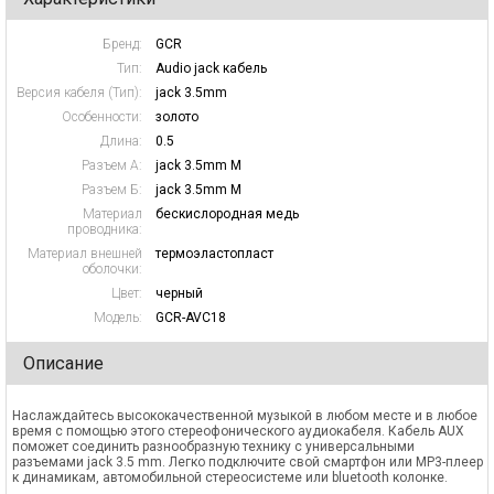
Бренд:
GCR
Тип:
Audio jack кабель
Версия кабеля (Тип):
jack 3.5mm
Особенности:
золото
Длина:
0.5
Разъем А:
jack 3.5mm M
Разъем Б:
jack 3.5mm M
Материал
бескислородная медь
проводника:
Материал внешней
термоэластопласт
оболочки:
Цвет:
черный
Модель:
GCR-AVC18
Описание
Наслаждайтесь высококачественной музыкой в любом месте и в любое
время с помощью этого стереофонического аудиокабеля. Кабель AUX
поможет соединить разнообразную технику с универсальными
разъемами jack 3.5 mm. Легко подключите свой смартфон или MP3-плеер
к динамикам, автомобильной стереосистеме или bluetooth колонке.