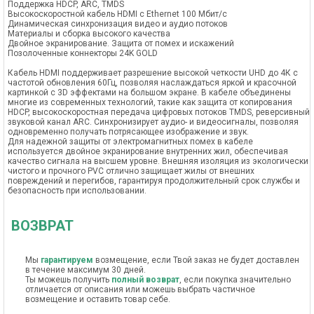
Поддержка HDCP, ARC, TMDS
Высокоскоростной кабель HDMI с Ethernet 100 Мбит/с
Динамическая синхронизация видео и аудио потоков
Материалы и сборка высокого качества
Двойное экранирование. Защита от помех и искажений
Позолоченные коннекторы 24K GOLD
Кабель HDMI поддерживает разрешение высокой четкости UHD до 4К с
частотой обновления 60Гц, позволяя наслаждаться яркой и красочной
картинкой c 3D эффектами на большом экране. В кабеле объединены
многие из современных технологий, такие как защита от копирования
HDCP, высокоскоростная передача цифровых потоков TMDS, реверсивный
звуковой канал ARС. Синхронизирует аудио- и видеосигналы, позволяя
одновременно получать потрясающее изображение и звук.
Для надежной защиты от электромагнитных помех в кабеле
используется двойное экранирование внутренних жил, обеспечивая
качество сигнала на высшем уровне. Внешняя изоляция из экологически
чистого и прочного PVC отлично защищает жилы от внешних
повреждений и перегибов, гарантируя продолжительный срок службы и
безопасность при использовании.
ВОЗВРАТ
Мы
гарантируем
возмещение, если Твой заказ не будет доставлен
в течение максимум 30 дней.
Ты можешь получить
полный возврат
, если покупка значительно
отличается от описания или можешь выбрать частичное
возмещение и оставить товар себе.