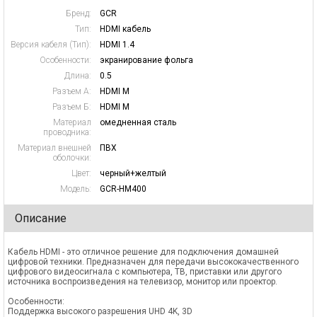
Бренд:
GCR
Тип:
HDMI кабель
Версия кабеля (Тип):
HDMI 1.4
Особенности:
экранирование фольга
Длина:
0.5
Разъем А:
HDMI M
Разъем Б:
HDMI M
Материал
омедненная сталь
проводника:
Материал внешней
ПВХ
оболочки:
Цвет:
черный+желтый
Модель:
GCR-HM400
Описание
Кабель HDMI - это отличное решение для подключения домашней
цифровой техники. Предназначен для передачи высококачественного
цифрового видеосигнала с компьютера, ТВ, приставки или другого
источника воспроизведения на телевизор, монитор или проектор.
Особенности:
Поддержка высокого разрешения UHD 4K, 3D