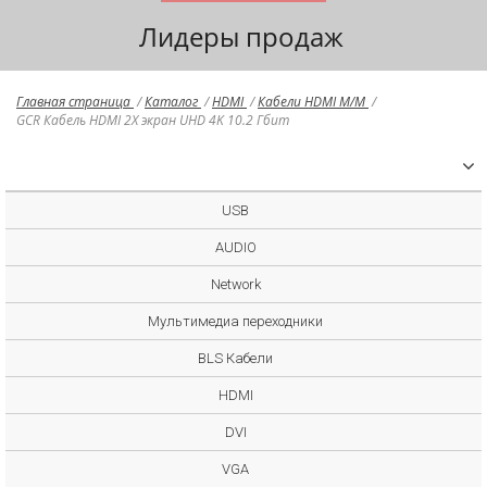
Лидеры продаж
Главная страница
/
Каталог
/
HDMI
/
Кабели HDMI M/M
/
GCR Кабель HDMI 2Х экран UHD 4K 10.2 Гбит
USB
AUDIO
Network
Мультимедиа переходники
BLS Кабели
HDMI
DVI
VGA