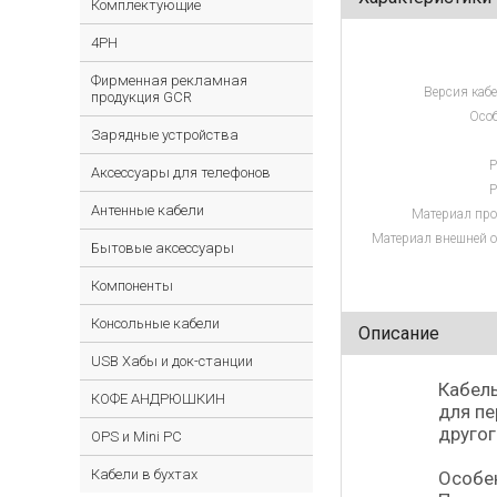
Комплектующие
4PH
Фирменная рекламная
Версия кабе
продукция GCR
Особ
Зарядные устройства
Р
Аксессуары для телефонов
Р
Антенные кабели
Материал про
Материал внешней о
Бытовые аксессуары
Компоненты
Консольные кабели
Описание
USB Хабы и док-станции
Кабель
КОФЕ АНДРЮШКИН
для пе
другог
OPS и Mini PC
Кабели в бухтах
Особе