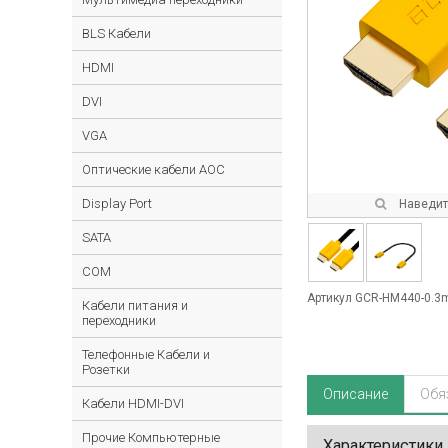
BLS Кабели
HDMI
DVI
VGA
Оптические кабели AOC
Display Port
Наведите
SATA
COM
Артикул GCR-HM440-0.3
Кабели питания и
переходники
Телефонные Кабели и
Розетки
Описание
Обя
Кабели HDMI-DVI
Прочие Компьютерные
Характеристики