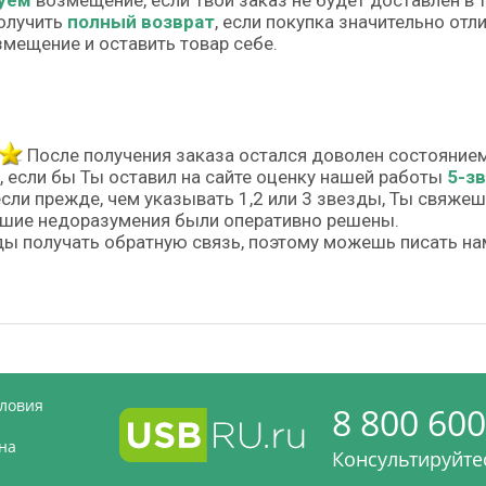
уем
возмещение, если Твой заказ не будет доставлен в 
олучить
полный возврат
, если покупка значительно от
змещение и оставить товар себе.
После получения заказа остался доволен состояние
, если бы Ты оставил на сайте оценку нашей работы
5-з
если прежде, чем указывать 1,2 или 3 звезды, Ты свяже
шие недоразумения были оперативно решены.
ы получать обратную связь, поэтому можешь писать на
словия
8 800 600
на
Консультируйтес