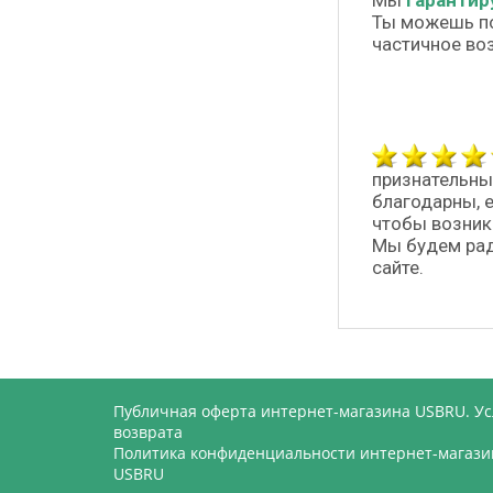
Мы
гарантир
Ты можешь п
частичное во
признательны
благодарны, 
чтобы возник
Мы будем рад
сайте.
Публичная оферта интернет-магазина USBRU. У
возврата
Политика конфиденциальности интернет-магази
USBRU