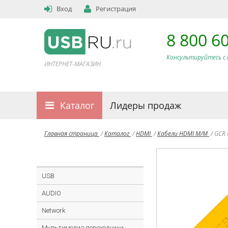
Вход
Регистрация
8 800 6
Консультируйтесь с 
ИНТЕРНЕТ-МАГАЗИН
Каталог
Лидеры продаж
Главная страница
/
Каталог
/
HDMI
/
Кабели HDMI M/M
/
GCR 
USB
AUDIO
Network
Мультимедиа переходники