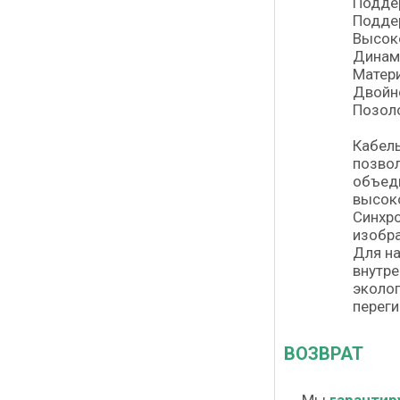
Подде
Подде
Высоко
Динами
Матери
Двойно
Позол
Кабель
позвол
объеди
высоко
Синхро
изобра
Для на
внутре
эколог
переги
ВОЗВРАТ