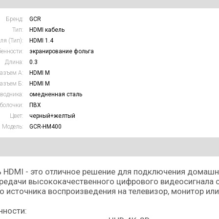
Бренд:
GCR
Тип:
HDMI кабель
ля (Тип):
HDMI 1.4
енности:
экранирование фольга
Длина:
0.3
азъем А:
HDMI M
азъем Б:
HDMI M
водника:
омедненная сталь
болочки:
ПВХ
Цвет:
черный+желтый
Модель:
GCR-HM400
 HDMI - это отличное решение для подключения домашн
редачи высококачественного цифрового видеосигнала с 
о источника воспроизведения на телевизор, монитор или
нности: