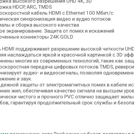
ржка высокого разрешения UHD 4K, 3D
ржка HDCP, ARC, TMDS
скоростной кабель HDMI с Ethernet 100 Мбит/с
ческая синхронизация видео и аудио потоков
алы и сборка высокого качества
е экранирование. Защита от помех и искажений
оченные коннекторы 24K GOLD
 HDMI поддерживает разрешение высокой четкости UHD 
яя наслаждаться яркой и красочной картинкой c 3D эфф
нены многие из современных технологий, такие как защ
скоростная передача цифровых потоков TMDS, реверси
низирует аудио- и видеосигналы, позволяя одновремен
жение и звук.
дежной защиты от электромагнитных помех в кабеле ис
нних жил, обеспечивая качество сигнала на высшем уро
ически чистого и прочного PVC отлично защищает жилы
бов, гарантируя продолжительный срок службы и безопа