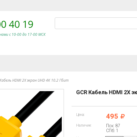
00 40 19
нами c 10-00 до 17-00 МСК
Кабель HDMI 2Х экран UHD 4K 10.2 Гбит
GCR Кабель HDMI 2Х эк
Цена:
495
Наличие:
Пск: 87
СПб: 1